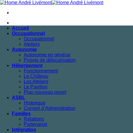
Passer
au
contenu
Accueil
Occupationnel
Occupationnel
Ateliers
Autonomie
Autonomie en général
Projets de délocalisation
Hébergement
Fonctionnement
Le Château
Les Ateliers
Le Pavillon
Plan nouveau projet
ASBL
Historique
Conseil d’Administration
Familles
Relations
Partenariat
Intégration