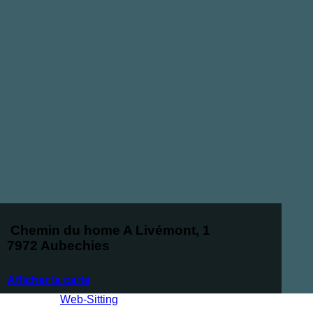
Chemin du home A Livémont, 1
7972 Aubechies
Afficher la carte
Réalisé par
Web-Sitting
Copyright 2026 ©
Tous droits réservés